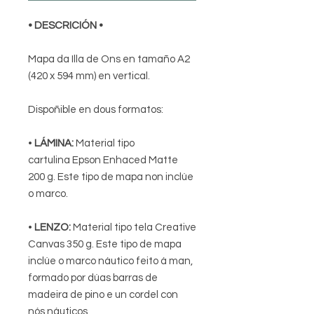
• DESCRICIÓN •
Mapa da Illa de Ons en tamaño A2
(420 x 594 mm) en vertical.
Dispoñible en dous formatos:
•
LÁMINA:
Material tipo
cartulina Epson Enhaced Matte
200 g. Este tipo de mapa non inclúe
o marco.
•
LENZO:
Material tipo tela Creative
Canvas 350 g. Este tipo de mapa
inclúe o marco náutico feito á man,
formado por dúas barras de
madeira de pino e un cordel con
nós náuticos.