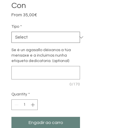
Con
Sale
From
35,00€
Price
Tipo
*
Se é un agasallo déixanos a túa
mensaxe e a incluimos nunha
etiqueta dedicatoria. (optional)
0/170
Quantity
*
Engadir ao carro