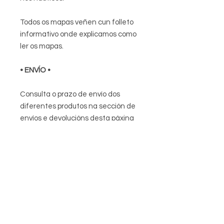
Todos os mapas veñen cun folleto
informativo onde explicamos como
ler os mapas.
• ENVÍO •
Consulta o prazo de envío dos
diferentes produtos na sección de
envíos e devolucións
desta páxina
web.
Envío nacional: 6€ dentro da
península.
Escríbenos para máis información
sobre envíos fóra da peninsula.