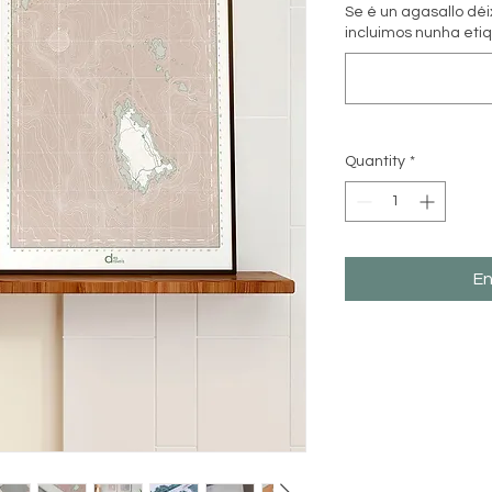
Se é un agasallo dé
incluimos nunha etiq
Quantity
*
En