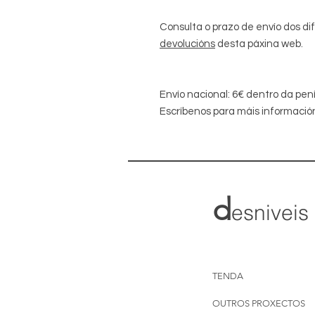
Consulta o prazo de envío dos d
devolucións
desta páxina web.
Envío nacional: 6€ dentro da pení
Escríbenos para máis información
d
esniveis
TENDA
OUTROS PROXECTOS