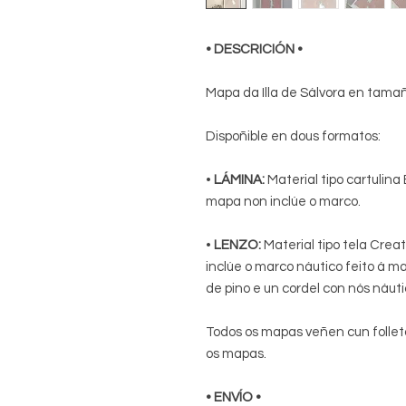
• DESCRICIÓN •
Mapa da Illa de Sálvora en tamañ
Dispoñible en dous formatos:
•
LÁMINA:
Material tipo cartulin
mapa non inclúe o marco.
•
LENZO:
Material tipo tela Crea
inclúe o marco náutico feito á m
de pino e un cordel con nós náuti
Todos os mapas veñen cun follet
os mapas.
• ENVÍO •