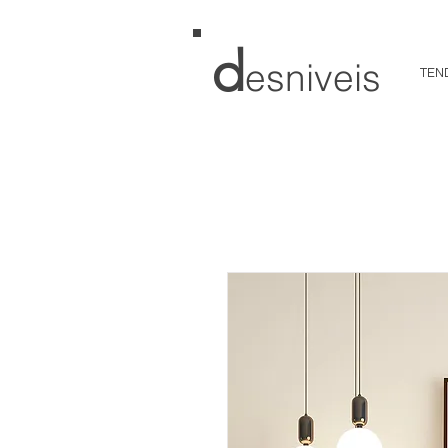
d
esniveis
TEN