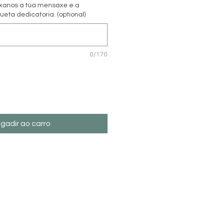
ixanos a túa mensaxe e a
ueta dedicatoria. (optional)
0/170
gadir ao carro